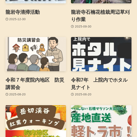
龍岩寺清掃活動
龍岩寺石楠花植栽周辺草刈
り作業
2025-12-30
2025-09-30
令和７年度院内地区 防災
令和7年 上院内でホタル
講習会
見ナイト
2025-08-20
2025-06-20