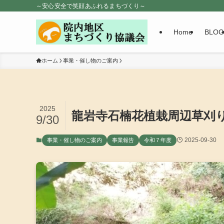
～安心安全で笑顔あふれるまちづくり～
Home
BLOG
ホーム
事業・催し物のご案内
2025
龍岩寺石楠花植栽周辺草刈
9/30
2025-09-30
事業・催し物のご案内
事業報告
令和７年度