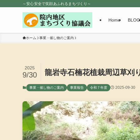
～安心安全で笑顔あふれるまちづくり～
Home
BLOG
ホーム
事業・催し物のご案内
2025
龍岩寺石楠花植栽周辺草刈
9/30
2025-09-30
事業・催し物のご案内
事業報告
令和７年度